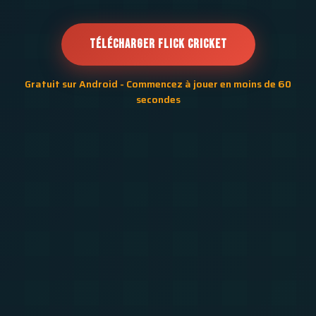
Télécharger Flick Cricket
Gratuit sur Android - Commencez à jouer en moins de 60
secondes